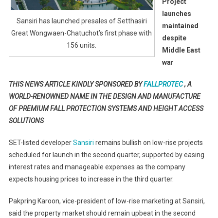
Project
Rise
launches
Projects,
Sansiri has launched presales of Setthasiri
maintained
Project
Great Wongwaen-Chatuchot’s first phase with
despite
Launches
156 units.
Middle East
Maintained
war
Despite
Middle
THIS NEWS ARTICLE KINDLY SPONSORED BY
FALLPROTEC
, A
East
WORLD-RENOWNED NAME IN THE DESIGN AND MANUFACTURE
War
OF PREMIUM FALL PROTECTION SYSTEMS AND HEIGHT ACCESS
SOLUTIONS
SET-listed developer
Sansiri
remains bullish on low-rise projects
scheduled for launch in the second quarter, supported by easing
interest rates and manageable expenses as the company
expects housing prices to increase in the third quarter.
Pakpring Karoon, vice-president of low-rise marketing at Sansiri,
said the property market should remain upbeat in the second