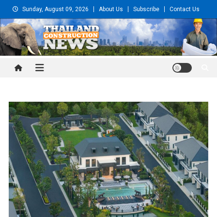
Skip
Sunday, August 09, 2026
About Us
Subscribe
Contact Us
to
content
Thailand Construction and
Engineering News