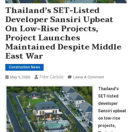
Thailand’s SET-Listed
Developer Sansiri Upbeat
On Low-Rise Projects,
Project Launches
Maintained Despite Middle
East War
Construction News
Peter Carlisle
On
May 9, 2026
Leave A Comment
Thailand’s
Thailand’s
SET-
SET-listed
Listed
developer
Developer
Sansiri upbeat
Sansiri
Upbeat
on low-rise
On
projects,
Low-