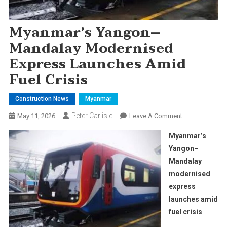
Myanmar’s Yangon–
Mandalay Modernised
Express Launches Amid
Fuel Crisis
Construction News
Myanmar
Peter Carlisle
On
May 11, 2026
Leave A Comment
Myanmar’s
Myanmar’s
Yangon–
Yangon–
Mandalay
Mandalay
Modernised
modernised
Express
Launches
express
Amid
launches amid
Fuel
fuel crisis
Crisis