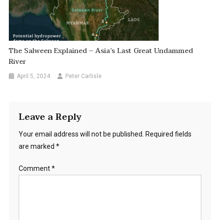
The Salween Explained – Asia’s Last Great Undammed
River
April 5, 2024
Peter Carlisle
Leave a Reply
Your email address will not be published.
Required fields
are marked
*
Comment
*