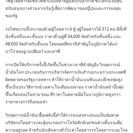
ใช้ตู้โดยสารดีเซลไฟฟ้าแบบหลายยูนิตปรับอากาศ ซึ่งได้รับเงินทุน
สนับสนุนบางส่วนจากเงินกู้เพื่อการพัฒนาของญี่ปุ่นและการลงทุน
ของรัฐ
รถไฟขบวนนี้ประกอบด้วยตู้โดยสาร 6 ตู้ จุผู้โดยสารได้ 312 คน มีทั้งที่
นั่งชั้นหนึ่งและชั้นบน ราคาตั๋วอยู่ที่ 34,000 จัตสำหรับชั้นหนึ่ง และ
48,000 จัตสำหรับชั้นบน โดยจอดที่สถานีสำคัญในภูมิภาค ได้แก่
บาโก ตองอู เนปยีดอว์ และทาซี
การเปิดให้บริการครั้งนี้เกิดขึ้นในช่วงเวลาที่สำคัญยิ่ง วิกฤตการณ์
น้ำมันโลก ประกอบกับการบริหารจัดการเงินสำรองระหว่างประเทศที่
ผิดพลาดของรัฐบาลทหาร ทำให้ราคาน้ำมันเบนซินและดีเซลพุ่งสูง
ขึ้นเป็นประวัติการณ์ เฉพาะในเดือนเมษายน ราคาน้ำมันหน้าปั๊มพุ่ง
ขึ้นเกือบสองในสาม ขณะที่ราคาในตลาดมืดในบางภูมิภาคสูงกว่า
ราคาทางการถึงสองเท่า
วิกฤตการณ์น้ำมันเชื้อเพลิงนี้ทำให้การขนส่งทางถนนเป็นอัมพาต
บริษัทรถโดยสารและผู้ประกอบการโลจิสติกส์เอกชนต่างดิ้นรนเพื่อ
ความอยู่รอด สำหรับนักเดินทางทั่วไป ค่าโดยสารรถโดยสารระยะไกล