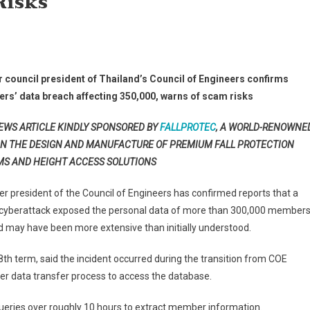
Risks
rmer
 council president of Thailand’s Council of Engineers confirms
uncil
ers’ data breach affecting 350,000, warns of scam risks
esident
EWS ARTICLE KINDLY SPONSORED BY
FALLPROTEC
, A WORLD-RENOWNE
ailand’s
IN THE DESIGN AND MANUFACTURE OF PREMIUM FALL PROTECTION
uncil
MS AND HEIGHT ACCESS SOLUTIONS
gineers
r president of the Council of Engineers has confirmed reports that a
nfirms
 cyberattack exposed the personal data of more than 300,000 members
gineers’
ta
 may have been more extensive than initially understood.
each
fecting
 term, said the incident occurred during the transition from COE
0,000,
ver data transfer process to access the database.
rns
ueries over roughly 10 hours to extract member information.