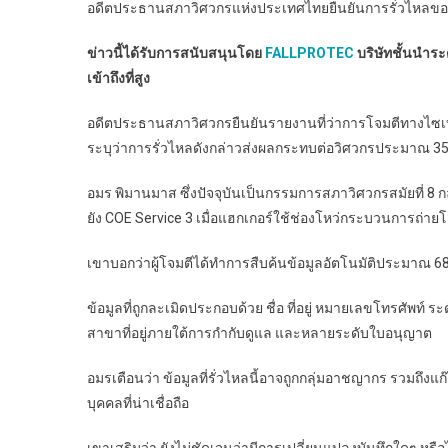
อดีตประธานสภาวิศวกรแห่งประเทศไทยยืนยันการรั่วไหลของข
ข่าวนี้ได้รับการสนับสนุนโดย
FALLPROTEC
บริษัทชั้นนำร
เข้าถึงที่สูง
อดีตประธานสภาวิศวกรยืนยันรายงานที่ว่าการโจมตีทางไซเบอร
ระบุว่าการรั่วไหลดังกล่าวส่งผลกระทบต่อวิศวกรประมาณ 3
อมร พิมานมาส ซึ่งปัจจุบันเป็นกรรมการสภาวิศวกรสมัยที่ 8 ก
ยัง COE Service 3 เมื่อแฮกเกอร์ใช้ช่องโหว่กระบวนการถ่ายโอ
เขาบอกว่าผู้โจมตีได้ทำการสืบค้นข้อมูลอัตโนมัติประมาณ 68
ข้อมูลที่ถูกละเมิดประกอบด้วย ชื่อ ที่อยู่ หมายเลขโทรศัพท
สาขาที่อยู่ภายใต้การกำกับดูแล และหลายระดับใบอนุญาต
อมรเตือนว่า ข้อมูลที่รั่วไหลนี้อาจถูกกลุ่มอาชญากร รวมถ
บุคคลที่น่าเชื่อถือ