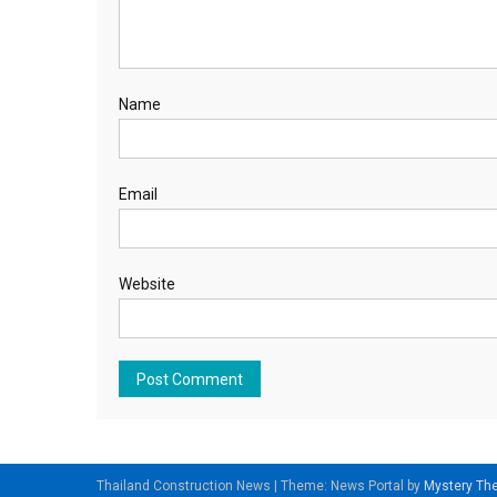
Name
Email
Website
Thailand Construction News
|
Theme: News Portal by
Mystery T