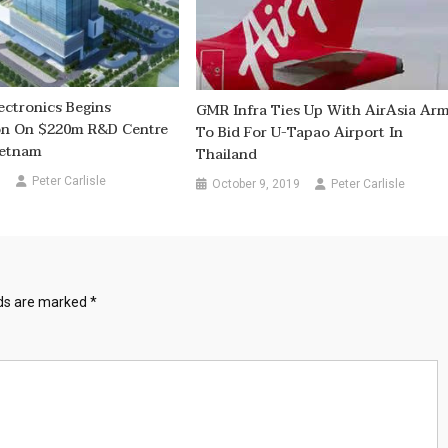
ctronics Begins
GMR Infra Ties Up With AirAsia Ar
on On $220m R&D Centre
To Bid For U-Tapao Airport In
ietnam
Thailand
0
Peter Carlisle
October 9, 2019
Peter Carlisle
lds are marked
*