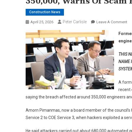
350,000, Warns Of Scam 
Construction News
Peter Carlisle
On
April 25, 2026
Leave A Comment
Fo
Former
Co
engine
Pr
Of
THIS N
Th
NAME 
Co
SYSTE
Of
En
A forme
Co
recent
En
Da
saying the breach affected around 350,000 engineers and
Br
Af
Amorn Pimanmas, now a board member of the council’s 8th
35
Service 2 to COE Service 3, when hackers exploited a ser
Wa
Of
He said attackers carried out about 680,000 automated q