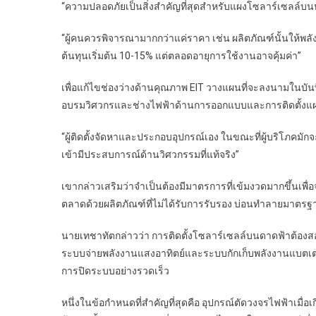
“ความปลอดภัยเป็นสิ่งสำคัญที่สุดสำหรับแผงโซลาร์เซลล์บน
“ผู้คนควรพิจารณามากกว่าแค่ราคา เช่น ผลิตภัณฑ์นั้นให้พล
ต้นทุนเริ่มต้น 10-15% แต่ตลอดอายุการใช้งานอาจคุ้มค่า”
เพื่อแก้ไขช่องว่างด้านคุณภาพ EIT วางแผนที่จะลงนามในบัน
อบรมวิศวกรและช่างไฟฟ้าด้านการออกแบบและการติดตั้งแ
“ผู้ติดตั้งจัดหาและประกอบอุปกรณ์เอง ในขณะที่ผู้บริโภคมักจ
เข้ามีประสบการณ์ด้านวิศวกรรมที่แท้จริง”
เขากล่าวเสริมว่าจำเป็นต้องมีมาตรการที่เข้มงวดมากขึ้นเพื่อ
ตลาดด้วยผลิตภัณฑ์ที่ไม่ได้รับการรับรอง บ่อนทำลายมาต
นายเทชาทัตกล่าวว่า การติดตั้งโซลาร์เซลล์บนดาดฟ้าต้อง
ระบบจ่ายพลังงานแสงอาทิตย์และระบบกักเก็บพลังงานแบตเตอร
การปิดระบบอย่างรวดเร็ว
หนึ่งในข้อกำหนดที่สำคัญที่สุดคือ อุปกรณ์ตัดวงจรไฟฟ้าเมื่