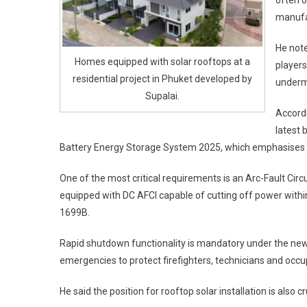
often o
manufac
He not
Homes equipped with solar rooftops at a
players
residential project in Phuket developed by
undermi
Supalai.
Accordi
latest 
Battery Energy Storage System 2025, which emphasises f
One of the most critical requirements is an Arc-Fault Circu
equipped with DC AFCI capable of cutting off power within
1699B.
Rapid shutdown functionality is mandatory under the new
emergencies to protect firefighters, technicians and occu
He said the position for rooftop solar installation is also cr