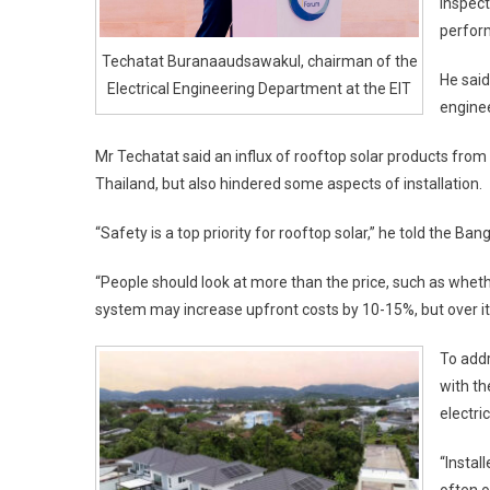
inspec
perfor
Techatat Buranaaudsawakul, chairman of the
He said
Electrical Engineering Department at the EIT
enginee
Mr Techatat said an influx of rooftop solar products from f
Thailand, but also hindered some aspects of installation.
“Safety is a top priority for rooftop solar,” he told the Ban
“People should look at more than the price, such as wheth
system may increase upfront costs by 10-15%, but over its 
To addr
with th
electri
“Insta