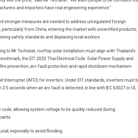
nly see the price,” said Mr Techatat. “We want people to be confident th
turers and importers have real engineering experience.”
ed stronger measures are needed to address unregulated foreign
, particularly from China, entering the market with uncertified products,
ning safety standards and displacing local workers.
ng to Mr Techatat, rooftop solar installation must align with Thailand’s
benchmark, the EIT 2025 Thai Electrical Code: Solar Power Supply and
ire prevention, arc-fault protection and rapid shutdown mechanism.
it Interrupter (AFCI) for inverters. Under EIT standards, inverters must 
 2.5 seconds when an arc fault is detected, in line with IEC 63027 or UL
 code, allowing system voltage to be quickly reduced during
pants.
ucial, especially to avoid flooding.