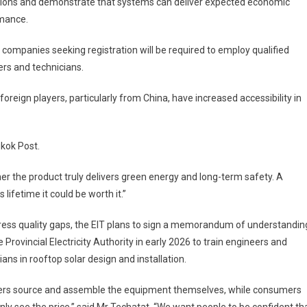
tions and demonstrate that systems can deliver expected economic
mance.
 companies seeking registration will be required to employ qualified
rs and technicians.
oreign players, particularly from China, have increased accessibility in
gkok Post.
er the product truly delivers green energy and long-term safety. A
lifetime it could be worth it.”
ess quality gaps, the EIT plans to sign a memorandum of understandin
e Provincial Electricity Authority in early 2026 to train engineers and
cians in rooftop solar design and installation.
llers source and assemble the equipment themselves, while consumers