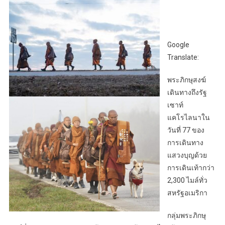
Google
Translate:
พระภิกษุสงฆ์
เดินทางถึงรัฐ
เซาท์
แคโรไลนาใน
วันที่ 77 ของ
การเดินทาง
แสวงบุญด้วย
การเดินเท้ากว่า
2,300 ไมล์ทั่ว
สหรัฐอเมริกา
กลุ่มพระภิกษุ