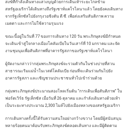
สงฆ์ที่กำลังเดินทางแสวงบุญด้วยการเดินเท้าระยะไกลข้าม
สหรัฐอเมริกาได้เดินทางถึงรัฐเซาท์แคโรไลนาแล้ว โดยยังคงเดินทาง
จากรัฐเท็กซัสไปยังกรุงวอชิงตัน ดี.ซี. เพื่อส่งเสริมสันติภาพ ความ
เมตตา และการไม่ใช้ความรุนแรง
ขณะนี้อยู่ในวันที่ 77 ของการเดินทาง 120 วัน พระภิกษุสงฆ์มีกำหนด
จะเดินเข้าสู่ใจกลางเมืองโคลัมเบียในวันเสาร์ที่ 10 มกราคม และจัด
งานชุมนุมเพื่อสันติภาพที่อาคารรัฐสภาของรัฐเซาท์แคโรไลนา
ผู้จัดงานกล่าวว่ากลุ่มพระภิกษุสงฆ์จะรวมตัวกันในช่วงบ่ายที่สวน
สาธารณะริมแม่น้ำในเวสต์โคลัมเบีย ก่อนที่จะเดินร่วมกันไปยัง
อาคารรัฐสภา และเชิญชวนประชาชนทั่วไปเข้าร่วมด้วย
กลุ่มพระภิกษุสงฆ์ประมาณสองโหลเริ่มต้น “การเดินเพื่อสันติภาพ” ใน
ฟอร์ตเวิร์ธ รัฐเท็กซัส เมื่อวันที่ 26 ตุลาคม และกำลังเดินทางด้วยเท้า
เป็นระยะทางประมาณ 2,300 ไมล์ไปยังเมืองหลวงของสหรัฐอเมริกา
การเดินทางครั้งนี้ได้รับความสนใจอย่างกว้างขวาง โดยมีผู้สนับสนุน
หลายร้อยคนมาต้อนรับพระภิกษุสงฆ์ตลอดเส้นทาง และมีผู้ติดตาม