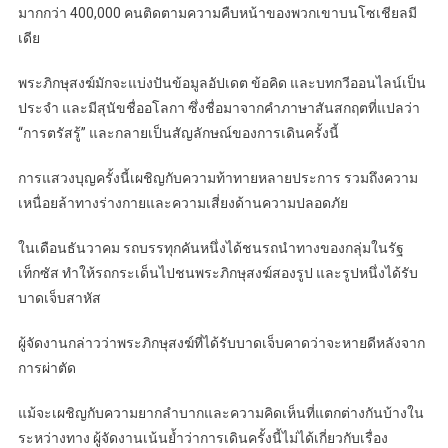
มากกว่า 400,000 คนติดตามความคืบหน้าของพวกเขาบนโซเชียลมี
เดีย
พระภิกษุสงฆ์มักจะแบ่งปันข้อมูลอัปเดต ข้อคิด และบทกวีออนไลน์เป็น
ประจำ และมีสุนัขชื่ออโลกา ซึ่งชื่อมาจากคำภาษาสันสกฤตที่แปลว่า
“การตรัสรู้” และกลายเป็นสัญลักษณ์ของการเดินครั้งนี้
การแสวงบุญครั้งนี้เผชิญกับความท้าทายหลายประการ รวมถึงความ
เหนื่อยล้าทางร่างกายและความเสี่ยงด้านความปลอดภัย
ในเดือนธันวาคม รถบรรทุกคันหนึ่งได้ชนรถนำทางของกลุ่มในรัฐ
เท็กซัส ทำให้รถกระเด็นไปชนพระภิกษุสงฆ์สองรูป และรูปหนึ่งได้รับ
บาดเจ็บสาหัส
ผู้จัดงานกล่าวว่าพระภิกษุสงฆ์ที่ได้รับบาดเจ็บคาดว่าจะหายดีหลังจาก
การผ่าตัด
แม้จะเผชิญกับความยากลำบากและความคิดเห็นที่แตกต่างกันบ้างใน
ระหว่างทาง ผู้จัดงานเน้นย้ำว่าการเดินครั้งนี้ไม่ได้เกี่ยวกับเรื่อง