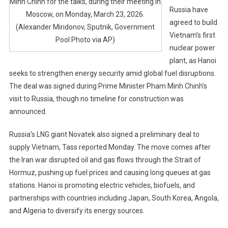
Minh Chinh for the talks, during their meeting in
Plant
Russia have
Moscow, on Monday, March 23, 2026.
At
agreed to build
(Alexander Miridonov, Sputnik, Government
Ninh
Vietnam’s first
Pool Photo via AP)
Thuan
nuclear power
1
plant, as Hanoi
seeks to strengthen energy security amid global fuel disruptions.
The deal was signed during Prime Minister Pham Minh Chinh’s
visit to Russia, though no timeline for construction was
announced.
Russia’s LNG giant Novatek also signed a preliminary deal to
supply Vietnam, Tass reported Monday. The move comes after
the Iran war disrupted oil and gas flows through the Strait of
Hormuz, pushing up fuel prices and causing long queues at gas
stations. Hanoi is promoting electric vehicles, biofuels, and
partnerships with countries including Japan, South Korea, Angola,
and Algeria to diversify its energy sources.