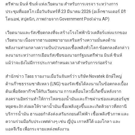
ตรีฟาม มินห์ ชินห์ แห่งเวียดนาม สำหรับการเจรจา ระหว่างการ
ประชุมที่มอสโก เมื่อวันจันทร์ที่ 23 มีนาคม 2026 (อเล็กซานเดอร์ มิริ
โดนอฟ, สปุตนิก, ภาพถ่ายจาก Government Pool ผ่าน AP)
เวียดนามและรัสเซียตกลงที่จะสร้างโรงไฟฟ้านิวเคลียร์แห่งแรกของ
เวียดนาม เนื่องจากฮานอยพยายามเสริมสร้างความมั่นคงด้าน
พลังงานท่ามกลางความปั่นป่วนของเชื้อเพลิงทั่วโลก ข้อตกลงดังกล่าว
ลงนามระหว่างการเยือนรัสเซียของนายกรัฐมนตรีฟาม มินห์ ชินห์
แม้ว่าจะยังไม่มีการประกาศกำหนดเวลาสำหรับการก่อสร้าง
สำนักข่าว Tass รายงานเมื่อวันจันทร์ว่า บริษัท Novatek ยักษ์ใหญ่
ด้านก๊าซธรรมชาติเหลว (LNG) ของรัสเซียได้ลงนามในข้อตกลงเบื้อง
ต้นเพื่อจัดหาก๊าซให้กับเวียดนาม การเคลื่อนไหวนี้เกิดขึ้นหลังจาก
สงครามอิหร่านทำให้การไหลของน้ำมันและก๊าซผ่านช่องแคบฮอร์มุซ
หยุดชะงัก ส่งผลให้ราคาน้ำมันเชื้อเพลิงสูงขึ้นและเกิดคิวยาวที่สถานี
บริการน้ำมัน ฮานอยกำลังส่งเสริมรถยนต์ไฟฟ้า เชื้อเพลิงชีวภาพ และ
ความร่วมมือกับประเทศต่างๆ เช่น ญี่ปุ่น เกาหลีใต้ แองโกลา และ
แอลจีเรีย เพื่อกระจายแหล่งพลังงาน