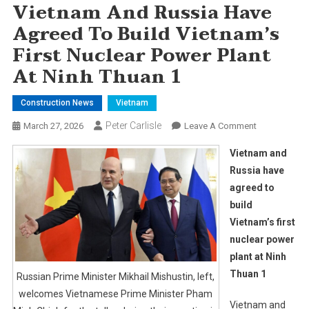
Vietnam And Russia Have
Agreed To Build Vietnam’s
First Nuclear Power Plant
At Ninh Thuan 1
Construction News
Vietnam
Peter Carlisle
On
March 27, 2026
Leave A Comment
Vietnam
Vietnam and
And
Russia have
Russia
agreed to
Have
build
Agreed
To
Vietnam’s first
Build
nuclear power
Vietnam’s
plant at Ninh
First
Thuan 1
Russian Prime Minister Mikhail Mishustin, left,
Nuclear
welcomes Vietnamese Prime Minister Pham
Power
Vietnam and