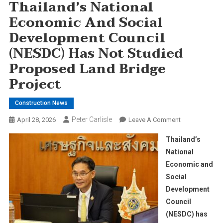
Thailand’s National
Economic And Social
Development Council
(NESDC) Has Not Studied
Proposed Land Bridge
Project
Construction News
Peter Carlisle
On
April 28, 2026
Leave A Comment
Thailand’s
Thailand’s
National
National
Economic
Economic and
And
Social
Social
Development
Development
Council
Council
(NESDC)
(NESDC) has
Has