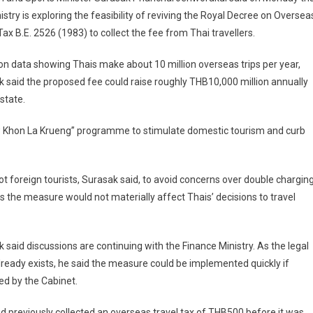
istry is exploring the feasibility of reviving the Royal Decree on Oversea
Tax B.E. 2526 (1983) to collect the fee from Thai travellers.
n data showing Thais make about 10 million overseas trips per year,
 said the proposed fee could raise roughly THB10,000 million annually
 state.
ew Khon La Krueng” programme to stimulate domestic tourism and curb
ot foreign tourists, Surasak said, to avoid concerns over double chargin
es the measure would not materially affect Thais’ decisions to travel
 said discussions are continuing with the Finance Ministry. As the legal
lready exists, he said the measure could be implemented quickly if
d by the Cabinet.
d previously collected an overseas travel tax of THB500 before it was