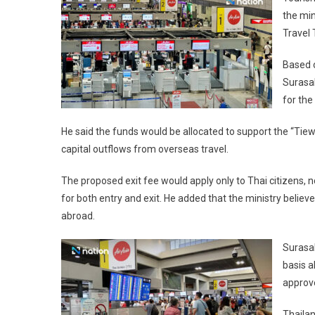
the min
Travel 
Based o
Surasak
for the
He said the funds would be allocated to support the “Ti
capital outflows from overseas travel.
The proposed exit fee would apply only to Thai citizens, n
for both entry and exit. He added that the ministry believ
abroad.
Surasak
basis a
approve
Thailan