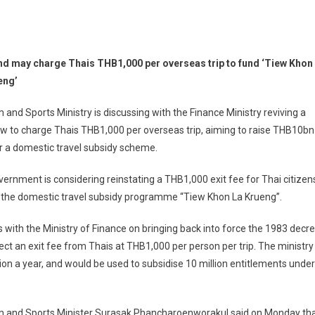
ailand
nd may charge Thais THB1,000 per overseas trip to fund ‘Tiew Khon
y
eng’
arge
ais
 and Sports Ministry is discussing with the Finance Ministry reviving a
B1,000
w to charge Thais THB1,000 per overseas trip, aiming to raise THB10bn
r
r a domestic travel subsidy scheme.
erseas
p
ernment is considering reinstating a THB1,000 exit fee for Thai citizen
t the domestic travel subsidy programme “Tiew Khon La Krueng”.
nd
iew
 with the Ministry of Finance on bringing back into force the 1983 decr
on
lect an exit fee from Thais at THB1,000 per person per trip. The ministry
ueng’
n a year, and would be used to subsidise 10 million entitlements under
m and Sports Minister Surasak Phancharoenworakul said on Monday th