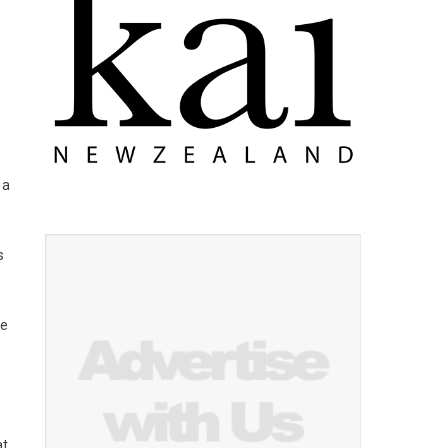
 a
s
ee
at