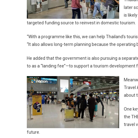
later s
is like
targeted funding source to reinvest in domestic tourism.
“With a programme like this, we can help Thailand’s touris
“It also allows long-term planning because the operating b
He added that the government is also pursuing a separate
to as a “landing fee”—to support a tourism development 
Meanwh
Travel 
about t
One key
the THB
travel 
future.