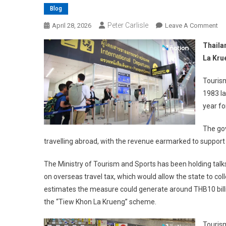
Blog
Peter Carlisle
On
April 28, 2026
Leave A Comment
Th
Thaila
Ma
La Kru
Ch
Th
Tourism
TH
1983 la
Pe
year fo
Ov
Tri
The gov
To
travelling abroad, with the revenue earmarked to suppor
Fu
‘T
The Ministry of Tourism and Sports has been holding talks
Kh
La
on overseas travel tax, which would allow the state to col
Kr
estimates the measure could generate around THB10 billio
the “Tiew Khon La Krueng” scheme.
Touris