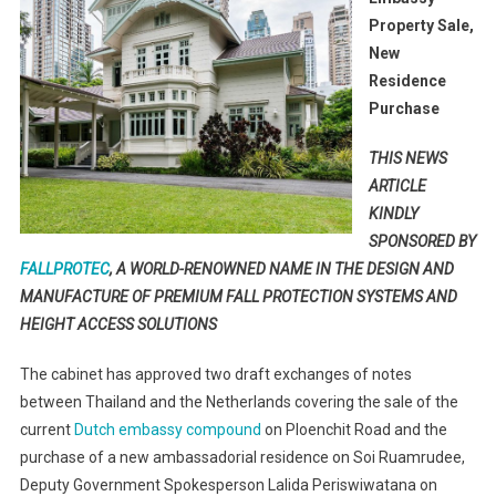
Sale,
Property Sale,
New
New
Residence
Residence
Purchase
Purchase
THIS NEWS
ARTICLE
KINDLY
SPONSORED BY
FALLPROTEC
, A WORLD-RENOWNED NAME IN THE DESIGN AND
MANUFACTURE OF PREMIUM FALL PROTECTION SYSTEMS AND
HEIGHT ACCESS SOLUTIONS
The cabinet has approved two draft exchanges of notes
between Thailand and the Netherlands covering the sale of the
current
Dutch embassy compound
on Ploenchit Road and the
purchase of a new ambassadorial residence on Soi Ruamrudee,
Deputy Government Spokesperson Lalida Periswiwatana on