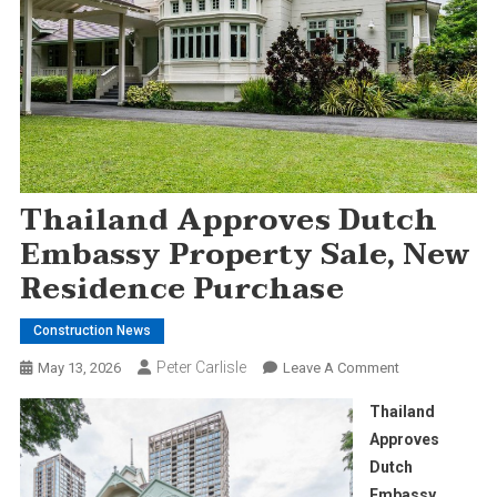
Thailand Approves Dutch
Embassy Property Sale, New
Residence Purchase
Construction News
Peter Carlisle
On
May 13, 2026
Leave A Comment
Thailand
Thailand
Approves
Approves
Dutch
Dutch
Embassy
Embassy
Property