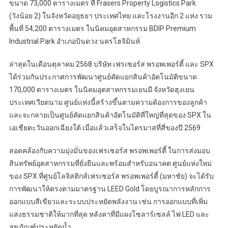
ขนาด 73,000 ตารางเมตร ที่ Frasers Property Logistics Park
(วังน้อย 2) ในจังหวัดอยุธยา ประเทศไทย และโรงงานอีก 2 แห่ง รวม
พื้นที่ 54,200 ตารางเมตร ในนิคมอุตสาหกรรม BDIP Premium
Industrial Park อำเภอบินดวง นครโฮจิมินห์
ล่าสุดในเดือนตุลาคม 2568 บริษัท เฟรเซอร์ส พรอพเพอร์ตี้ และ SPX
ได้ร่วมกันประกาศการพัฒนาศูนย์คัดแยกสินค้าอัตโนมัติขนาด
170,000 ตารางเมตร ในนิคมอุตสาหกรรมเยนมี จังหวัดฮุงเยน
ประเทศเวียดนาม ศูนย์แห่งนี้สร้างขึ้นตามความต้องการของลูกค้า
และจะกลายเป็นศูนย์คัดแยกสินค้าอัตโนมัติที่ใหญ่ที่สุดของ SPX ใน
เอเชียตะวันออกเฉียงใต้ เมื่อแล้วเสร็จในไตรมาสที่สี่ของปี 2569
สอดคล้องกับความมุ่งมั่นของเฟรเซอร์ส พรอพเพอร์ตี้ ในการส่งมอบ
สินทรัพย์อุตสาหกรรมที่ยั่งยืนและพร้อมสำหรับอนาคต ศูนย์แห่งใหม่
ของ SPX ที่ศูนย์โลจิสติกส์เฟรเซอร์ส พรอพเพอร์ตี้ (มหาชัย) จะได้รับ
การพัฒนาให้ตรงตามมาตรฐาน LEED Gold โดยบูรณาการหลักการ
ออกแบบสีเขียวและระบบประหยัดพลังงาน เช่น การออกแบบที่เพิ่ม
แสงธรรมชาติให้มากที่สุด หลังคาที่มีแผงโซลาร์เซลล์ ไฟ LED และ
สุขภัณฑ์ประหยัดน้ำ