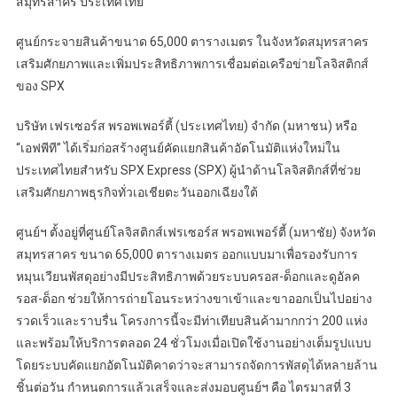
สมุทรสาคร ประเทศไทย
ศูนย์กระจายสินค้าขนาด 65,000 ตารางเมตร ในจังหวัดสมุทรสาคร
เสริมศักยภาพและเพิ่มประสิทธิภาพการเชื่อมต่อเครือข่ายโลจิสติกส์
ของ SPX
บริษัท เฟรเซอร์ส พรอพเพอร์ตี้ (ประเทศไทย) จำกัด (มหาชน) หรือ
“เอฟพีที” ได้เริ่มก่อสร้างศูนย์คัดแยกสินค้าอัตโนมัติแห่งใหม่ใน
ประเทศไทยสำหรับ SPX Express (SPX) ผู้นำด้านโลจิสติกส์ที่ช่วย
เสริมศักยภาพธุรกิจทั่วเอเชียตะวันออกเฉียงใต้
ศูนย์ฯ ตั้งอยู่ที่ศูนย์โลจิสติกส์เฟรเซอร์ส พรอพเพอร์ตี้ (มหาชัย) จังหวัด
สมุทรสาคร ขนาด 65,000 ตารางเมตร ออกแบบมาเพื่อรองรับการ
หมุนเวียนพัสดุอย่างมีประสิทธิภาพด้วยระบบครอส-ด็อกและดูอัลค
รอส-ด็อก ช่วยให้การถ่ายโอนระหว่างขาเข้าและขาออกเป็นไปอย่าง
รวดเร็วและราบรื่น โครงการนี้จะมีท่าเทียบสินค้ามากกว่า 200 แห่ง
และพร้อมให้บริการตลอด 24 ชั่วโมงเมื่อเปิดใช้งานอย่างเต็มรูปแบบ
โดยระบบคัดแยกอัตโนมัติคาดว่าจะสามารถจัดการพัสดุได้หลายล้าน
ชิ้นต่อวัน กำหนดการแล้วเสร็จและส่งมอบศูนย์ฯ คือ ไตรมาสที่ 3