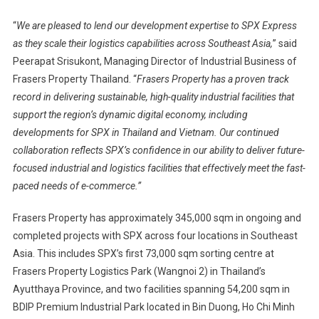
“
We are pleased to lend our development expertise to SPX Express
as they scale their logistics capabilities across Southeast Asia,
” said
Peerapat Srisukont, Managing Director of Industrial Business of
Frasers Property Thailand. “
Frasers Property has a proven track
record in delivering sustainable, high-quality industrial facilities that
support the region’s dynamic digital economy, including
developments for SPX in Thailand and Vietnam. Our continued
collaboration reflects SPX’s confidence in our ability to deliver future-
focused industrial and logistics facilities that effectively meet the fast-
paced needs of e-commerce.”
Frasers Property has approximately 345,000 sqm in ongoing and
completed projects with SPX across four locations in Southeast
Asia. This includes SPX’s first 73,000 sqm sorting centre at
Frasers Property Logistics Park (Wangnoi 2) in Thailand’s
Ayutthaya Province, and two facilities spanning 54,200 sqm in
BDIP Premium Industrial Park located in Bin Duong, Ho Chi Minh