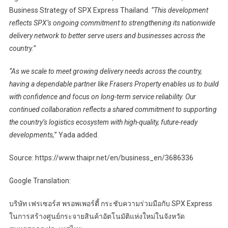
Business Strategy of SPX Express Thailand.
“This development
reflects SPX’s ongoing commitment to strengthening its nationwide
delivery network to better serve users and businesses across the
country.”
“As we scale to meet growing delivery needs across the country,
having a dependable partner like Frasers Property enables us to build
with confidence and focus on long-term service reliability. Our
continued collaboration reflects a shared commitment to supporting
the country’s logistics ecosystem with high-quality, future-ready
developments,
” Yada added.
Source: https://www.thaipr.net/en/business_en/3686336
Google Translation:
บริษัท เฟรเซอร์ส พรอพเพอร์ตี้ กระชับความร่วมมือกับ SPX Express
ในการสร้างศูนย์กระจายสินค้าอัตโนมัติแห่งใหม่ในจังหวัด