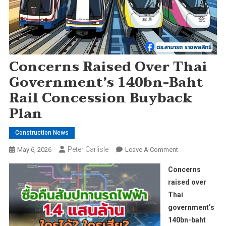
Concerns Raised Over Thai
Government’s 140bn-Baht
Rail Concession Buyback
Plan
Construction News
Peter Carlisle
On
May 6, 2026
Leave A Comment
Concerns
Concerns
Raised
raised over
Over
Thai
Thai
government’s
Government’s
140bn-
140bn-baht