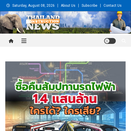
Skip
Saturday, August 08, 2026
About Us
Subscribe
Contact Us
to
content
Thailand Construction and
Engineering News