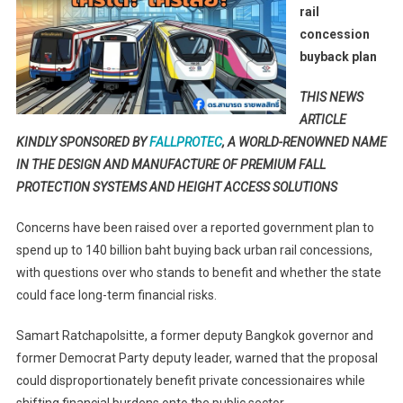
Baht
rail
Rail
concession
Concession
buyback plan
Buyback
Plan
THIS NEWS
ARTICLE
KINDLY SPONSORED BY
FALLPROTEC
, A WORLD-RENOWNED NAME
IN THE DESIGN AND MANUFACTURE OF PREMIUM FALL
PROTECTION SYSTEMS AND HEIGHT ACCESS SOLUTIONS
Concerns have been raised over a reported government plan to
spend up to 140 billion baht buying back urban rail concessions,
with questions over who stands to benefit and whether the state
could face long-term financial risks.
Samart Ratchapolsitte, a former deputy Bangkok governor and
former Democrat Party deputy leader, warned that the proposal
could disproportionately benefit private concessionaires while
shifting financial burdens onto the public sector.