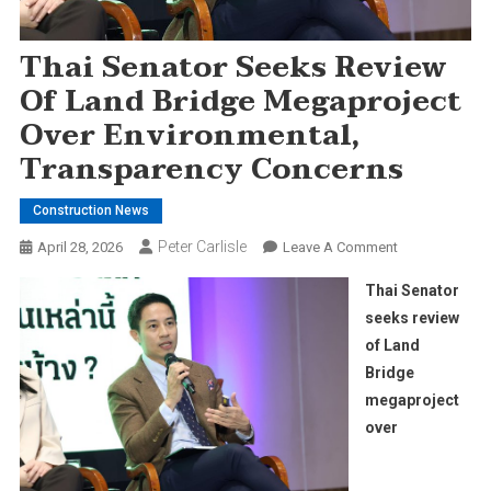
Thai Senator Seeks Review
Of Land Bridge Megaproject
Over Environmental,
Transparency Concerns
Construction News
Peter Carlisle
On
April 28, 2026
Leave A Comment
Thai
Thai Senator
Senator
seeks review
Seeks
of Land
Review
Bridge
Of
Land
megaproject
Bridge
over
Megaproject
Over