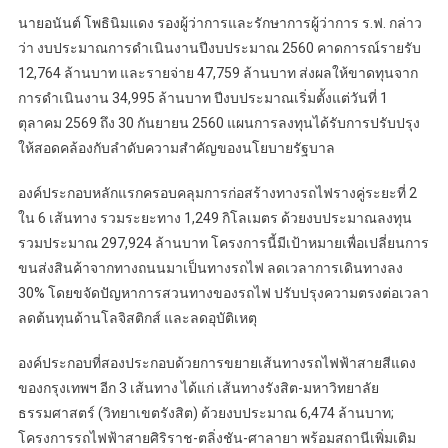
นายอนันต์ โพธินิมแดง รองผู้ว่าการและรักษาการผู้ว่าการ ร.ฟ. กล่าว
ว่า งบประมาณการดำเนินงานปีงบประมาณ 2560 คาดการณ์รายรับ
12,764 ล้านบาท และรายจ่าย 47,759 ล้านบาท ส่งผลให้ขาดทุนจาก
การดำเนินงาน 34,995 ล้านบาท ปีงบประมาณเริ่มตั้งแต่วันที่ 1
ตุลาคม 2569 ถึง 30 กันยายน 2560 แผนการลงทุนได้รับการปรับปรุง
ให้สอดคล้องกับลำดับความสำคัญของนโยบายรัฐบาล
องค์ประกอบหลักแรกครอบคลุมการก่อสร้างทางรถไฟรางคู่ระยะที่ 2
ใน 6 เส้นทาง รวมระยะทาง 1,249 กิโลเมตร ด้วยงบประมาณลงทุน
รวมประมาณ 297,924 ล้านบาท โครงการนี้มีเป้าหมายเพื่อเปลี่ยนการ
ขนส่งสินค้าจากทางถนนมาเป็นทางรถไฟ ลดเวลาการเดินทางลง
30% โดยขจัดปัญหาการสวนทางของรถไฟ ปรับปรุงความตรงต่อเวลา
ลดต้นทุนด้านโลจิสติกส์ และลดอุบัติเหตุ
องค์ประกอบที่สองประกอบด้วยการขยายเส้นทางรถไฟฟ้าสายสีแดง
ของกรุงเทพฯ อีก 3 เส้นทาง ได้แก่ เส้นทางรังสิต-มหาวิทยาลัย
ธรรมศาสตร์ (วิทยาเขตรังสิต) ด้วยงบประมาณ 6,474 ล้านบาท;
โครงการรถไฟฟ้าสายศิริราช-ตลิ่งชัน-ศาลายา พร้อมสถานีเพิ่มเติม