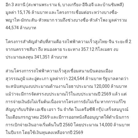
อีก 3 สถานี (สะพานพระราม 6, บางเกรียง-อีจีเอจี และบ้านชิมพลี)
มูลค่า 15,176 ล้านบาท และโครงการเชื่อมต่อระหว่างบางซื่อ-
พญาไท-มักกะสัน-หัวหมาก รวมถึงช่วงบางซื่อ-หัวลำโพง มูลค่ารวม
44,574 ล้านบาท
โครงการสำคัญลำดับที่สามคือ รถไฟฟ้าความเร็วสูงไทย-จีน ระยะที่ 2
จากนครราชสีมา ถึง หนองคาย ระยะทาง 357.12 กิโลเมตร งบ
ประมาณลงทุน 341,351 ล้านบาท
ส่วนโครงการรถไฟฟ้าความเร็วสูงเชื่อมสนามบินดอนเมือง
สุวรรณภูมิ และอู่ตะเภา มูลค่ากว่า 224,544 ล้านบาท รัฐบาลคาดว่า
จะสนับสนุนงบประมาณด้านงานโยธาประมาณ 120,000 ล้านบาท
แม้ว่าจะมีการจัดสรรงบประมาณไว้ในงบประมาณปี 2569 แล้ว แต่
การจ่ายเงินยังไม่เริ่มต้นเนื่องจากโครงการยังไม่เริ่ม หากการแก้ไข
สัญญากับบริษัท เอเชีย เอรา วัน จำกัด ในเครือซีพี กรุ๊ป เสร็จสมบูรณ์
ในเดือนกรกฎาคม 2569 และมีการออกหนังสืออนุญาตให้ดำเนินการ
การเบิกจ่ายเงินอาจเริ่มต้นในปี 2560 โดยประมาณ 14,000 ล้านบาท
ในปีแรก โดยใช้เงินทุนคงเหลือจากปี 2569