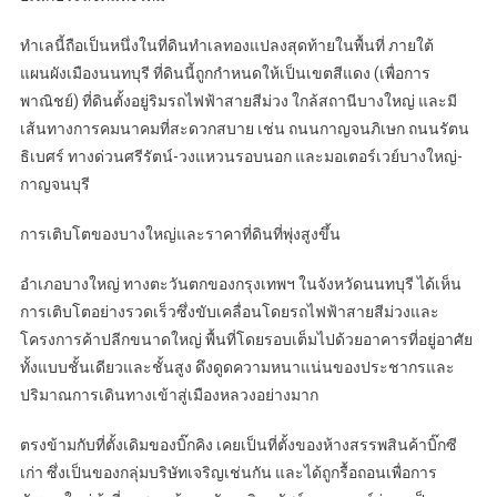
ทำเลนี้ถือเป็นหนึ่งในที่ดินทำเลทองแปลงสุดท้ายในพื้นที่ ภายใต้
แผนผังเมืองนนทบุรี ที่ดินนี้ถูกกำหนดให้เป็นเขตสีแดง (เพื่อการ
พาณิชย์) ที่ดินตั้งอยู่ริมรถไฟฟ้าสายสีม่วง ใกล้สถานีบางใหญ่ และมี
เส้นทางการคมนาคมที่สะดวกสบาย เช่น ถนนกาญจนภิเษก ถนนรัตน
ธิเบศร์ ทางด่วนศรีรัตน์-วงแหวนรอบนอก และมอเตอร์เวย์บางใหญ่-
กาญจนบุรี
การเติบโตของบางใหญ่และราคาที่ดินที่พุ่งสูงขึ้น
อำเภอบางใหญ่ ทางตะวันตกของกรุงเทพฯ ในจังหวัดนนทบุรี ได้เห็น
การเติบโตอย่างรวดเร็วซึ่งขับเคลื่อนโดยรถไฟฟ้าสายสีม่วงและ
โครงการค้าปลีกขนาดใหญ่ พื้นที่โดยรอบเต็มไปด้วยอาคารที่อยู่อาศัย
ทั้งแบบชั้นเดียวและชั้นสูง ดึงดูดความหนาแน่นของประชากรและ
ปริมาณการเดินทางเข้าสู่เมืองหลวงอย่างมาก
ตรงข้ามกับที่ตั้งเดิมของบิ๊กคิง เคยเป็นที่ตั้งของห้างสรรพสินค้าบิ๊กซี
เก่า ซึ่งเป็นของกลุ่มบริษัทเจริญเช่นกัน และได้ถูกรื้อถอนเพื่อการ