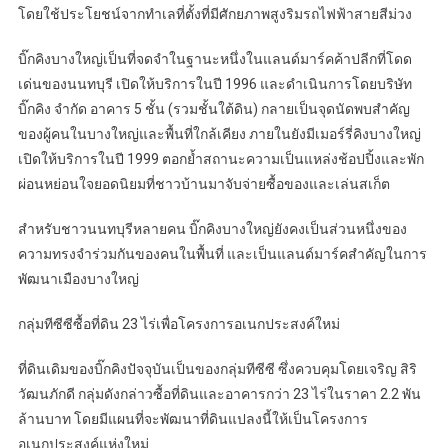
โดยใช้ประโยชน์จากทำเลที่ตั้งที่มีศักยภาพสูงริมรถไฟฟ้าสายสีม่วง
บิ๊กคิงบางใหญ่เป็นที่จดจำในฐานะหนึ่งในแลนด์มาร์คค้าปลีกที่โดด
เด่นของนนทบุรี เปิดให้บริการในปี 1996 และดำเนินการโดยบริษัท
บิ๊กคิง จำกัด อาคาร 5 ชั้น (รวมชั้นใต้ดิน) กลายเป็นจุดนัดพบสำคัญ
ของผู้คนในบางใหญ่และพื้นที่ใกล้เคียง ภายในยังมีเมอร์รี่คิงบางใหญ่
เปิดให้บริการในปี 1999 ตอกย้ำสถานะความเป็นแหล่งช้อปปิ้งและพัก
ผ่อนหย่อนใจยอดนิยมที่ชาวบ้านมาจับจ่ายซื้อของและเล่นสเก็ต
สำหรับชาวนนทบุรีหลายคน บิ๊กคิงบางใหญ่ยังคงเป็นส่วนหนึ่งของ
ความทรงจำร่วมกันของคนในพื้นที่ และเป็นแลนด์มาร์คสำคัญในการ
พัฒนาเมืองบางใหญ่
กลุ่มทีซีซีซื้อที่ดิน 23 ไร่เพื่อโครงการอเนกประสงค์ใหม่
ที่ดินเดิมของบิ๊กคิงปัจจุบันเป็นของกลุ่มทีซีซี ซึ่งควบคุมโดยเจริญ สิริ
วัฒนภักดี กลุ่มดังกล่าวซื้อที่ดินและอาคารกว่า 23 ไร่ในราคา 2.2 พัน
ล้านบาท โดยมีแผนที่จะพัฒนาที่ดินแปลงนี้ให้เป็นโครงการ
อเนกประสงค์แห่งใหม่