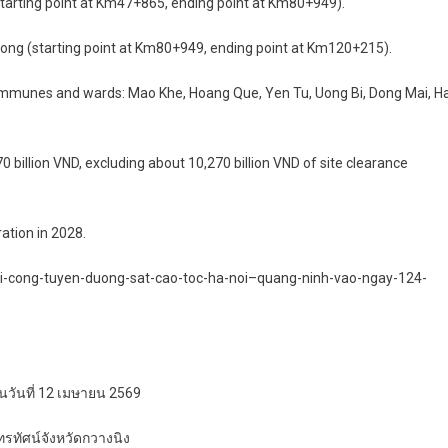
starting point at Km47+865, ending point at Km80+949).
long (starting point at Km80+949, ending point at Km120+215).
communes and wards: Mao Khe, Hoang Que, Yen Tu, Uong Bi, Dong Mai, H
0 billion VND, excluding about 10,270 billion VND of site clearance
ation in 2028.
oi-cong-tuyen-duong-sat-cao-toc-ha-noi–quang-ninh-vao-ngay-124-
นวันที่ 12 เมษายน 2569
รทัศน์จังหวัดกวางนิง