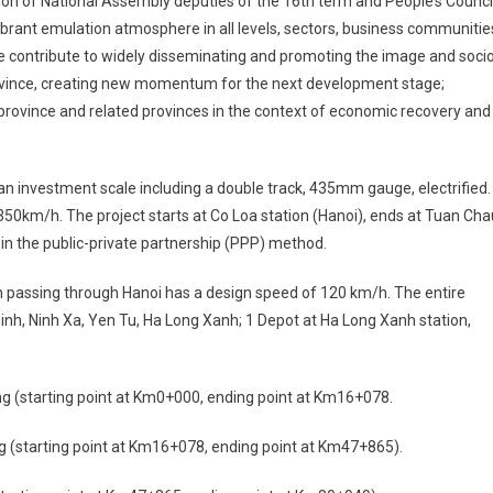
tion of National Assembly deputies of the 16th term and People’s Counci
vibrant emulation atmosphere in all levels, sectors, business communitie
e contribute to widely disseminating and promoting the image and soci
ince, creating new momentum for the next development stage;
 province and related provinces in the context of economic recovery and
n investment scale including a double track, 435mm gauge, electrified.
0km/h. The project starts at Co Loa station (Hanoi), ends at Tuan Cha
 in the public-private partnership (PPP) method.
n passing through Hanoi has a design speed of 120 km/h. The entire
 Binh, Ninh Xa, Yen Tu, Ha Long Xanh; 1 Depot at Ha Long Xanh station,
ong (starting point at Km0+000, ending point at Km16+078.
g (starting point at Km16+078, ending point at Km47+865).