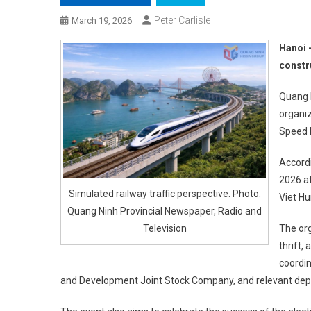
Peter Carlisle
March 19, 2026
Hanoi 
constr
Quang N
organi
Speed R
Accordi
2026 at
Simulated railway traffic perspective. Photo:
Viet Hu
Quang Ninh Provincial Newspaper, Radio and
Television
The org
thrift,
coordi
and Development Joint Stock Company, and relevant depar