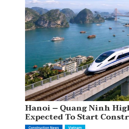
Hanoi – Quang Ninh High
Expected To Start Const
Construction News
Vietnam