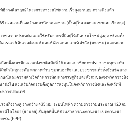
ิธีวางศิลาฤกษ์โครงการทางรถไฟความเร็วสูงฮานอย-กวางนิงแล้ว
 2569 ณ สถานที่ก่อสร้างสถานีฮาลองซาน (ตั้งอยู่ในเขตตวนเชาและเวียดฮุง)
พ ความประหยัด และใช้ทรัพยากรที่มีอยู่ให้เกิดประโยชน์สูงสุด พร้อมทั้ง
ปีด เรลเวย์ อินเวสต์เมนต์ แอนด์ ดีเวลลอปเมนท์ จำกัด (มหาชน) และหน่วย
ารเลือกตั้งสมาชิกสภาแห่งชาติสมัยที่ 16 และสมาชิกสภาประชาชนทุกระดับ
ึกคักในทุกระดับ ทุกภาคส่วน ชุมชนธุรกิจ และประชาชนทั่วทั้งจังหวัด และ
ลักษณ์และความสำเร็จด้านการพัฒนาเศรษฐกิจและสังคมของจังหวัดกวางนิ
าต่อไป ส่งเสริมกิจกรรมดึงดูดการลงทุนในจังหวัดกวางนิงและจังหวัดที่
ระหว่างประเทศ
รวมถึงรางคู่ รางกว้าง 435 มม. ระบบไฟฟ้า ความยาวรวมประมาณ 120 กม.
ี่สถานีโคโลอา (ฮานอย) สิ้นสุดที่พื้นที่สวนสาธารณะตวนเชา เขตตวนเชา
เอกชน (PPP)