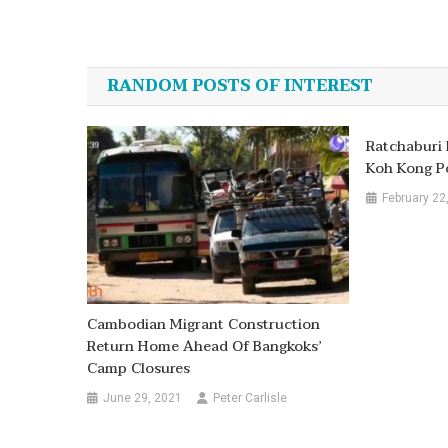
Post
navigation
RANDOM POSTS OF INTEREST
Ratchaburi 
Koh Kong P
February 22
Cambodian Migrant Construction
Return Home Ahead Of Bangkoks’
Camp Closures
June 29, 2021
Peter Carlisle