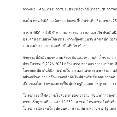
กวางนิง – คณะกรรมการประชาชนจังหวัดได้ออกแผนการจัดพ
ดังนั้น คาดว่าพิธีวางศิลาฤกษ์จะจัดขึ้นในวันที่ 12 เมษายน
การจัดพิธีต้องคำนึงถึงความสง่างาม ความปลอดภัย ประสิทธิภา
ประสานงานอย่างใกล้ชิดระหว่างผู้ลงทุน บริษัท วินสปีด ไฮส
งาน องค์กร สาขา และท้องถิ่นที่เกี่ยวข้อง
กิจกรรมนี้ยังมีจุดมุ่งหมายเพื่อเฉลิมฉลองความสำเร็จของก
สำหรับวาระปี 2026-2031 สร้างบรรยากาศแห่งการแข่งขันที่ค
ในขณะเดียวกันก็มีส่วนช่วยในการเผยแพร่และส่งเสริมภาพ
อย่างกว้างขวาง สร้างแรงผลักดันใหม่สำหรับขั้นตอนการพัฒน
เกี่ยวข้องในบริบทของการฟื้นฟูเศรษฐกิจและการบูรณาการ
โครงการรถไฟความเร็วสูงฮานอย-กวางนิง มีขนาดการลงทุน
ความเร็วสูงสุดที่ออกแบบไว้ 350 กม./ชม. โครงการเริ่มต้นท
โครงการนี้ลงทุนในรูปแบบความร่วมมือระหว่างภาครัฐและ