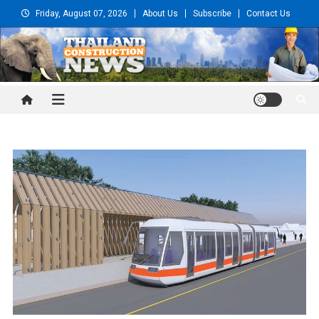
Skip
Friday, August 07, 2026
About Us
Subscribe
Contact Us
to
content
Thailand Construction and
Engineering News